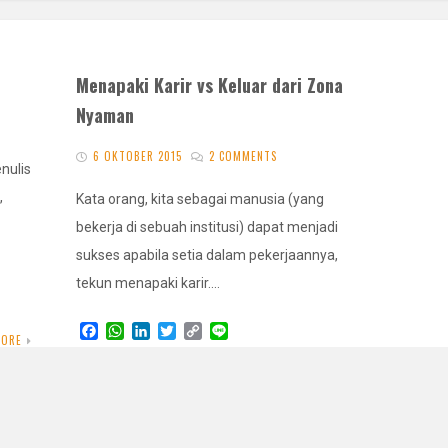
Menapaki Karir vs Keluar dari Zona
Nyaman
6 OKTOBER 2015
2 COMMENTS
nulis
,
Kata orang, kita sebagai manusia (yang
bekerja di sebuah institusi) dapat menjadi
sukses apabila setia dalam pekerjaannya,
tekun menapaki karir.…
F
W
L
T
C
L
MORE
a
h
i
w
o
i
c
a
n
i
p
n
READ MORE
e
t
k
t
y
e
b
s
e
t
L
o
A
d
e
i
o
p
I
r
n