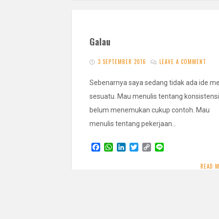
Galau
3 SEPTEMBER 2016
LEAVE A COMMENT
Sebenarnya saya sedang tidak ada ide me
sesuatu. Mau menulis tentang konsistensi
belum menemukan cukup contoh. Mau
menulis tentang pekerjaan…
F
W
L
T
C
L
a
h
i
w
o
i
c
a
n
i
p
n
READ 
e
t
k
t
y
e
b
s
e
t
L
o
A
d
e
i
o
p
I
r
n
k
p
n
k