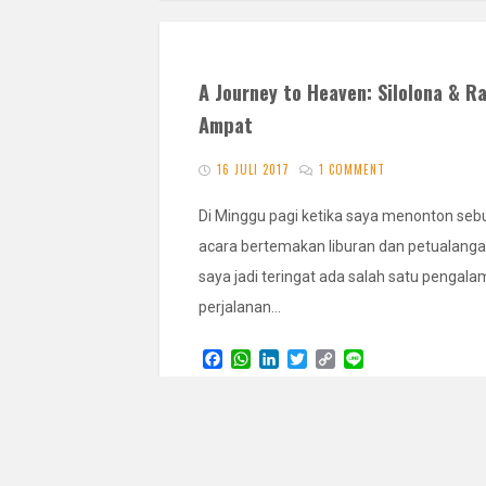
A Journey to Heaven: Silolona & Ra
Ampat
16 JULI 2017
1 COMMENT
Di Minggu pagi ketika saya menonton seb
acara bertemakan liburan dan petualanga
saya jadi teringat ada salah satu pengal
perjalanan…
F
W
L
T
C
L
a
h
i
w
o
i
c
a
n
i
p
n
READ 
e
t
k
t
y
e
b
s
e
t
L
o
A
d
e
i
o
p
I
r
n