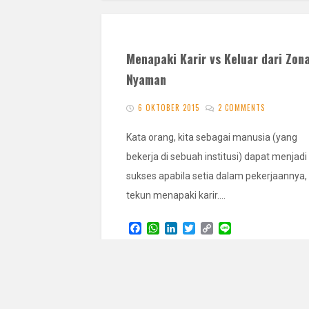
Menapaki Karir vs Keluar dari Zon
Nyaman
6 OKTOBER 2015
2 COMMENTS
Kata orang, kita sebagai manusia (yang
bekerja di sebuah institusi) dapat menjadi
sukses apabila setia dalam pekerjaannya,
tekun menapaki karir.…
F
W
L
T
C
L
a
h
i
w
o
i
c
a
n
i
p
n
READ 
e
t
k
t
y
e
b
s
e
t
L
o
A
d
e
i
o
p
I
r
n