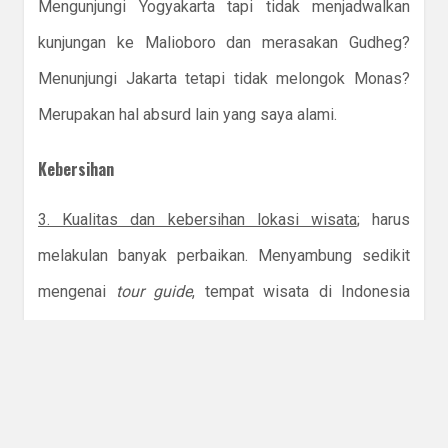
Mengunjungi Yogyakarta tapi tidak menjadwalkan
kunjungan ke Malioboro dan merasakan Gudheg?
Menunjungi Jakarta tetapi tidak melongok Monas?
Merupakan hal absurd lain yang saya alami.
Kebersihan
3. Kualitas dan kebersihan lokasi wisata
; harus
melakulan banyak perbaikan. Menyambung sedikit
mengenai
tour guide
, tempat wisata di Indonesia
perlu memasang
signage
cerita mengenai lokasi
tersebut, dalam beragam bahasa. Kenapa? Supaya
saat berkelana sendirian atau mendapatkan
tour
guide
yang kurang bisa membantu, turis tidak
plonga-