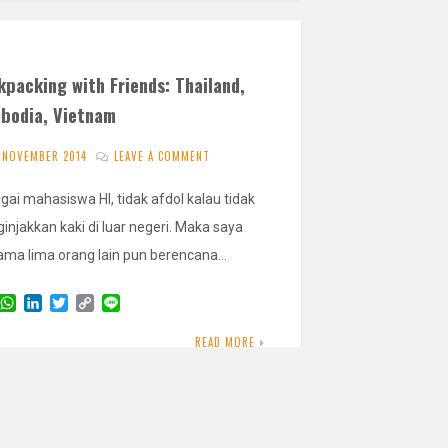
packing with Friends: Thailand,
bodia, Vietnam
 NOVEMBER 2014
LEAVE A COMMENT
gai mahasiswa HI, tidak afdol kalau tidak
injakkan kaki di luar negeri. Maka saya
ama lima orang lain pun berencana…
W
L
T
C
L
h
i
w
o
i
a
n
i
p
n
READ MORE
t
k
t
y
e
s
e
t
L
A
d
e
i
p
I
r
n
p
n
k