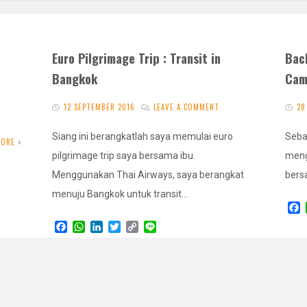
Euro Pilgrimage Trip : Transit in
Back
Bangkok
Cam
12 SEPTEMBER 2016
LEAVE A COMMENT
28
Siang ini berangkatlah saya memulai euro
Seba
MORE
pilgrimage trip saya bersama ibu.
meng
Menggunakan Thai Airways, saya berangkat
bers
menuju Bangkok untuk transit…
F
a
F
W
L
T
C
L
c
a
h
i
w
o
i
e
c
a
n
i
p
n
READ MORE
b
e
t
k
t
y
e
o
b
s
e
t
L
o
o
A
d
e
i
k
o
p
I
r
n