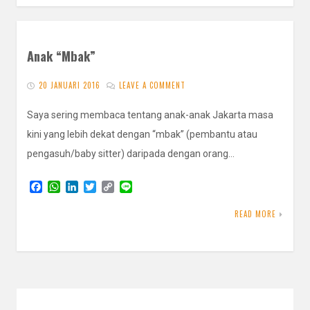
Anak “Mbak”
20 JANUARI 2016
LEAVE A COMMENT
Saya sering membaca tentang anak-anak Jakarta masa
kini yang lebih dekat dengan “mbak” (pembantu atau
pengasuh/baby sitter) daripada dengan orang…
F
W
L
T
C
L
a
h
i
w
o
i
c
a
n
i
p
n
READ MORE
e
t
k
t
y
e
b
s
e
t
L
o
A
d
e
i
o
p
I
r
n
k
p
n
k