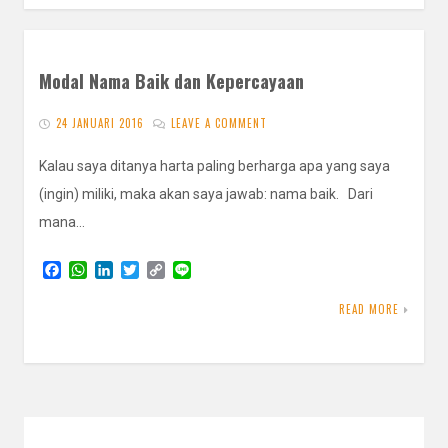
Modal Nama Baik dan Kepercayaan
24 JANUARI 2016
LEAVE A COMMENT
Kalau saya ditanya harta paling berharga apa yang saya
(ingin) miliki, maka akan saya jawab: nama baik. Dari
mana…
F
W
L
T
C
L
a
h
i
w
o
i
c
a
n
i
p
n
READ MORE
e
t
k
t
y
e
b
s
e
t
L
o
A
d
e
i
o
p
I
r
n
k
p
n
k