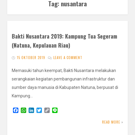
Tag:
nusantara
Bakti Nusantara 2019: Kampung Tua Segeram
(Natuna, Kepulauan Riau)
15 OKTOBER 2019
LEAVE A COMMENT
Memasuki tahun keempat, Bakti Nusantara melakukan
serangkaian kegiatan pembangunan infrastruktur dan
sumber daya manusia di Kabupaten Natuna, berpusat di
Kampung…
F
W
L
T
C
L
a
h
i
w
o
i
c
a
n
i
p
n
READ MORE
e
t
k
t
y
e
b
s
e
t
L