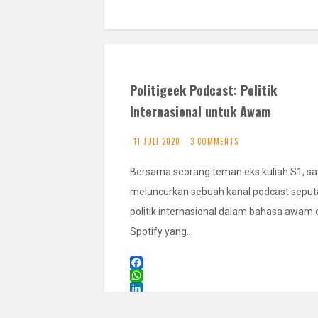
Politigeek Podcast: Politik
Internasional untuk Awam
11 JULI 2020
3 COMMENTS
Bersama seorang teman eks kuliah S1, s
meluncurkan sebuah kanal podcast seput
politik internasional dalam bahasa awam 
Spotify yang…
F
a
W
c
h
L
e
a
i
T