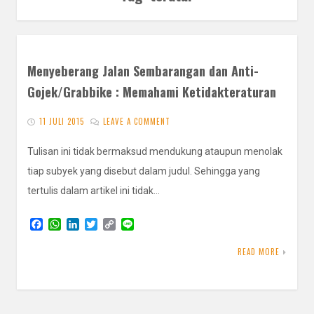
Menyeberang Jalan Sembarangan dan Anti-
Gojek/Grabbike : Memahami Ketidakteraturan
11 JULI 2015
LEAVE A COMMENT
Tulisan ini tidak bermaksud mendukung ataupun menolak
tiap subyek yang disebut dalam judul. Sehingga yang
tertulis dalam artikel ini tidak…
F
W
L
T
C
L
a
h
i
w
o
i
c
a
n
i
p
n
READ MORE
e
t
k
t
y
e
b
s
e
t
L
o
A
d
e
i
o
p
I
r
n
k
p
n
k