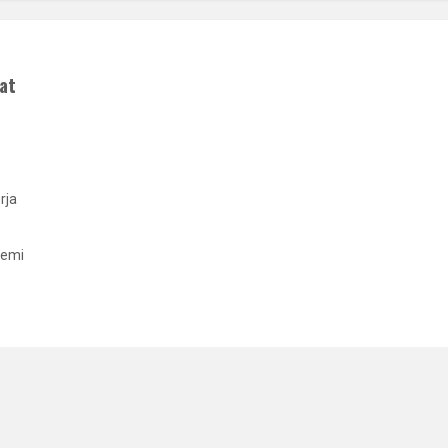
at
rja
demi
MORE