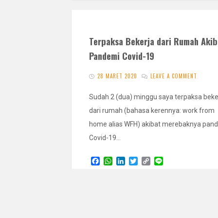
Terpaksa Bekerja dari Rumah Akib
Pandemi Covid-19
28 MARET 2020
LEAVE A COMMENT
Sudah 2 (dua) minggu saya terpaksa beke
dari rumah (bahasa kerennya: work from
home alias WFH) akibat merebaknya pan
Covid-19…
F
W
L
T
C
L
a
h
i
w
o
i
c
a
n
i
p
n
READ 
e
t
k
t
y
e
b
s
e
t
L
o
A
d
e
i
o
p
I
r
n