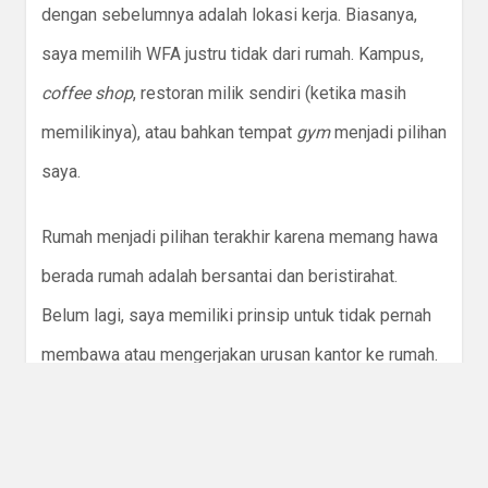
dengan sebelumnya adalah lokasi kerja. Biasanya,
saya memilih WFA justru tidak dari rumah. Kampus,
coffee shop
, restoran milik sendiri (ketika masih
memilikinya), atau bahkan tempat
gym
menjadi pilihan
saya.
Rumah menjadi pilihan terakhir karena memang hawa
berada rumah adalah bersantai dan beristirahat.
Belum lagi, saya memiliki prinsip untuk tidak pernah
membawa atau mengerjakan urusan kantor ke rumah.
Plus
, tidak ada pengaturan meja dan kursi yang
memungkinkan saya bekerja dengan nyaman.
Kalaupun terpaksa membuka urusan kantor, saya