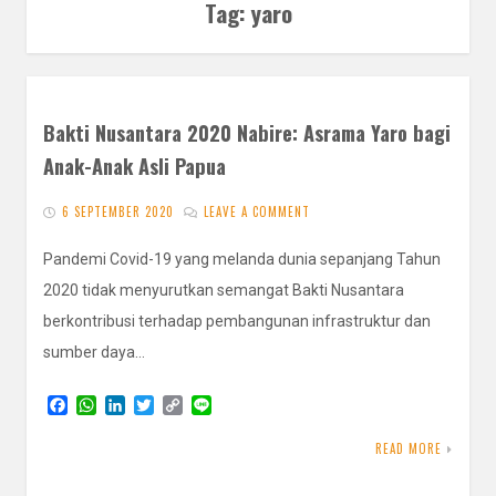
Tag:
yaro
Bakti Nusantara 2020 Nabire: Asrama Yaro bagi
Anak-Anak Asli Papua
6 SEPTEMBER 2020
LEAVE A COMMENT
Pandemi Covid-19 yang melanda dunia sepanjang Tahun
2020 tidak menyurutkan semangat Bakti Nusantara
berkontribusi terhadap pembangunan infrastruktur dan
sumber daya…
F
W
L
T
C
L
a
h
i
w
o
i
c
a
n
i
p
n
READ MORE
e
t
k
t
y
e
b
s
e
t
L