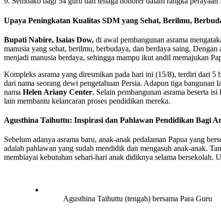
9. Sembako bagi 54 guru dan tenaga honorer dalam rangka perayaa
Upaya Peningkatan Kualitas SDM yang Sehat, Berilmu, Berbud
Bupati Nabire, Isaias Dow,
di awal pembangunan asrama mengatakan
manusia yang sehat, berilmu, berbudaya, dan berdaya saing. Dengan 
menjadi manusia berdaya, sehingga mampu ikut andil memajukan Pap
Kompleks asrama yang diresmikan pada hari ini (15/8), terdiri dar
dari nama seorang dewi pengetahuan Persia. Adapun tiga bangunan la
nama
Helen Ariany Center
. Selain pembangunan asrama beserta is
lain membantu kelancaran proses pendidikan mereka.
Agusthina Taihuttu: Inspirasi dan Pahlawan Pendidikan Bagi 
Sebelum adanya asrama baru, anak-anak pedalaman Papua yang berse
adalah pahlawan yang sudah mendidik dan mengasuh anak-anak. Tanp
membiayai kebutuhan sehari-hari anak didiknya selama bersekolah. 
Agusthina Taihuttu (tengah) bersama Para Guru