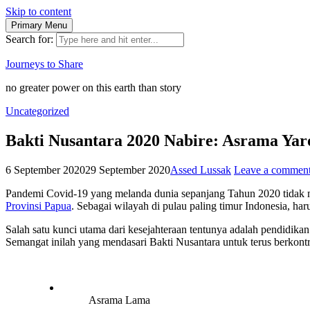
Skip to content
Primary Menu
Search for:
Journeys to Share
no greater power on this earth than story
Uncategorized
Bakti Nusantara 2020 Nabire: Asrama Yar
6 September 2020
29 September 2020
Assed Lussak
Leave a commen
Pandemi Covid-19 yang melanda dunia sepanjang Tahun 2020 tidak m
Provinsi Papua
. Sebagai wilayah di pulau paling timur Indonesia, h
Salah satu kunci utama dari kesejahteraan tentunya adalah pendidika
Semangat inilah yang mendasari Bakti Nusantara untuk terus berkontri
Asrama Lama