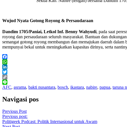
Sekda Kab. Nabire (tengah) bersama Dandim 1705/P
Wujud Nyata Gotong Royong & Persaudaraan
Dandim 1705/Paniai, Letkol Inf. Benny Wahyudi
, pada saat pere
royong dan persaudaraan seluruh masyarakat. Bantuan dan dukungan 
semangat gotong royong membangun dan memajukan daerah dalam bingk
mempunyai bekal untuk meningkatkan kapasitas dirinya, serta nantiny
Facebook
WhatsApp
LinkedIn
Twitter
Copy
Link
Line
AFC
,
asrama
,
bakti nusantara
,
bosch
,
ikastara
,
nabire
,
papua
,
taruna 
Navigasi pos
Previous Post
Previous post:
Politigeek Podcast: Politik Internasional untuk Awam
Next Post