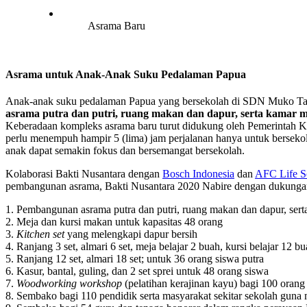
Asrama Baru
Asrama untuk Anak-Anak Suku Pedalaman Papua
Anak-anak suku pedalaman Papua yang bersekolah di SDN Muko Tana
asrama putra dan putri, ruang makan dan dapur, serta kamar 
Keberadaan kompleks asrama baru turut didukung oleh Pemerintah K
perlu menempuh hampir 5 (lima) jam perjalanan hanya untuk bersekolah
anak dapat semakin fokus dan bersemangat bersekolah.
Kolaborasi Bakti Nusantara dengan
Bosch Indonesia
dan
AFC Life S
pembangunan asrama, Bakti Nusantara 2020 Nabire dengan dukungan
1. Pembangunan asrama putra dan putri, ruang makan dan dapur, ser
2. Meja dan kursi makan untuk kapasitas 48 orang
3.
Kitchen set
yang melengkapi dapur bersih
4. Ranjang 3 set, almari 6 set, meja belajar 2 buah, kursi belajar 12 b
5. Ranjang 12 set, almari 18 set; untuk 36 orang siswa putra
6. Kasur, bantal, guling, dan 2 set sprei untuk 48 orang siswa
7.
Woodworking workshop
(pelatihan kerajinan kayu) bagi 100 oran
8. Sembako bagi 110 pendidik serta masyarakat sekitar sekolah gu