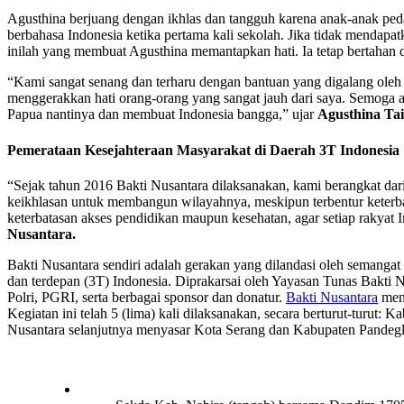
Agusthina berjuang dengan ikhlas dan tangguh karena anak-anak ped
berbahasa Indonesia ketika pertama kali sekolah. Jika tidak mendapat
inilah yang membuat Agusthina memantapkan hati. Ia tetap bertaha
“Kami sangat senang dan terharu dengan bantuan yang digalang ole
menggerakkan hati orang-orang yang sangat jauh dari saya. Semoga a
Papua nantinya dan membuat Indonesia bangga,” ujar
Agusthina Ta
Pemerataan Kesejahteraan Masyarakat di Daerah 3T
Indonesia
“Sejak tahun 2016 Bakti Nusantara dilaksanakan, kami berangkat dar
keikhlasan untuk membangun wilayahnya, meskipun terbentur keterb
keterbatasan akses pendidikan maupun kesehatan, agar setiap rakyat
Nusantara.
Bakti Nusantara sendiri adalah gerakan yang dilandasi oleh semangat
dan terdepan (3T) Indonesia. Diprakarsai oleh Yayasan Tunas Bakti N
Polri, PGRI, serta berbagai sponsor dan donatur.
Bakti Nusantara
memi
Kegiatan ini telah 5 (lima) kali dilaksanakan, secara berturut-tur
Nusantara selanjutnya menyasar Kota Serang dan Kabupaten Pandegl