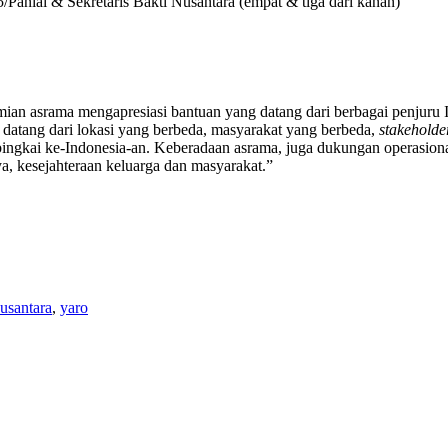
aniai & Sekretaris Bakti Nusantara (empat & tiga dari kanan)
smian asrama mengapresiasi bantuan yang datang dari berbagai penjuru 
datang dari lokasi yang berbeda, masyarakat yang berbeda,
stakeholde
ai ke-Indonesia-an. Keberadaan asrama, juga dukungan operasional l
a, kesejahteraan keluarga dan masyarakat.”
nusantara
,
yaro