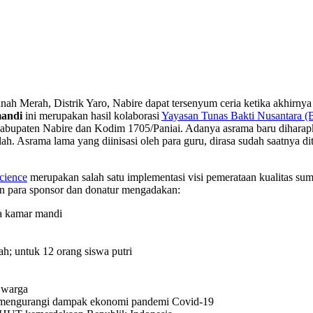
h Merah, Distrik Yaro, Nabire dapat tersenyum ceria ketika akhirny
mandi
ini merupakan hasil kolaborasi
Yayasan Tunas Bakti Nusantara (B
abupaten Nabire dan Kodim 1705/Paniai. Adanya asrama baru diharapk
. Asrama lama yang diinisasi oleh para guru, dirasa sudah saatnya dit
cience
merupakan salah satu implementasi visi pemerataan kualitas s
 para sponsor dan donatur mengadakan:
ta kamar mandi
uah; untuk 12 orang siswa putri
g warga
na mengurangi dampak ekonomi pandemi Covid-19