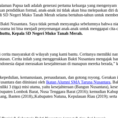
alaman Papua tadi adalah generasi pertama keluarga yang mengenyam p
kan pendidikan formal, anak-anak ini tidak akan bisa melepaskan diri da
n di SD Negeri Muko Tanah Merah selama bertahun-tahun untuk member
h Bakti Nusantara. Saya tidak pernah menyangka sebelumnya bahwa n
srama ini bisa menjadi penyemangat anak-anak untuk menggapai cita-ci
ihuttu, Kepala SD Negeri Muko Tanah Merah.
i cerita masyarakat di wilayah yang kami bantu. Ceritanya memiliki n
atasan. Cerita inilah yang menggerakkan Bakti Nusantara mengajak b
 Indonesia dapat merasakan kesejahteraan di manapun mereka berada,” 
 kepedulian, kemanusiaan, persaudaraan, dan gotong royong. Gerakan i
usantara dan diinisiasi oleh
Ikatan Alumni SMA Taruna Nusantara
, Ba
liki 3 (tiga) misi utama, yaitu kesejahteraan (Bangun Nusantara), kese
ut: Kabupaten Lombok Barat, Nusa Tenggara Barat (2016); kemudian Kab
ang, Banten (2018),;Kabupaten Natuna, Kepulauan Riau (2019); serta