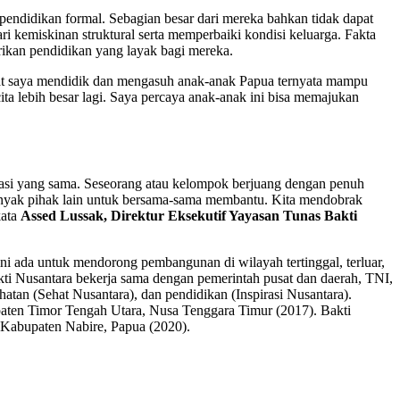
endidikan formal. Sebagian besar dari mereka bahkan tidak dapat
ri kemiskinan struktural serta memperbaiki kondisi keluarga. Fakta
ikan pendidikan yang layak bagi mereka.
iat saya mendidik dan mengasuh anak-anak Papua ternyata mampu
ta lebih besar lagi. Saya percaya anak-anak ini bisa memajukan
arasi yang sama. Seseorang atau kelompok berjuang dengan penuh
anyak pihak lain untuk bersama-sama membantu. Kita mendobrak
kata
Assed Lussak,
Direktur Eksekutif Yayasan Tunas Bakti
ni ada untuk mendorong pembangunan di wilayah tertinggal, terluar,
kti Nusantara bekerja sama dengan pemerintah pusat dan daerah, TNI,
hatan (Sehat Nusantara), dan pendidikan (Inspirasi Nusantara).
upaten Timor Tengah Utara, Nusa Tenggara Timur (2017). Bakti
 Kabupaten Nabire, Papua (2020).