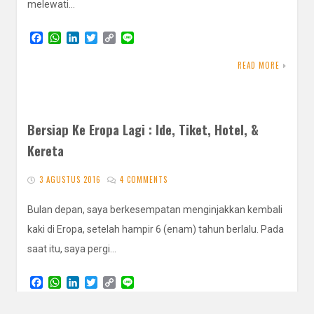
melewati…
F
W
L
T
C
L
a
h
i
w
o
i
c
a
n
i
p
n
READ MORE
e
t
k
t
y
e
b
s
e
t
L
o
A
d
e
i
o
p
I
r
n
k
p
n
k
Bersiap Ke Eropa Lagi : Ide, Tiket, Hotel, &
Kereta
3 AGUSTUS 2016
4 COMMENTS
Bulan depan, saya berkesempatan menginjakkan kembali
kaki di Eropa, setelah hampir 6 (enam) tahun berlalu. Pada
saat itu, saya pergi…
F
W
L
T
C
L
a
h
i
w
o
i
c
a
n
i
p
n
READ MORE