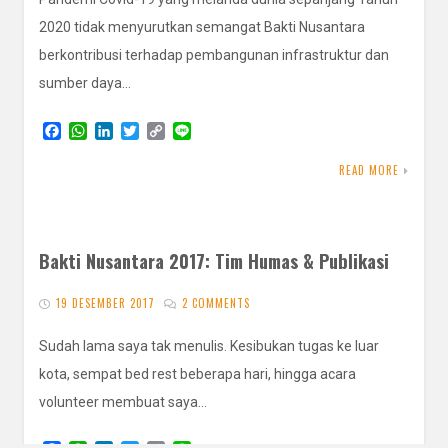
2020 tidak menyurutkan semangat Bakti Nusantara
berkontribusi terhadap pembangunan infrastruktur dan
sumber daya…
F
W
L
T
C
L
a
h
i
w
o
i
c
a
n
i
p
n
READ MORE
e
t
k
t
y
e
b
s
e
t
L
o
A
d
e
i
o
p
I
r
n
k
p
n
k
Bakti Nusantara 2017: Tim Humas & Publikasi
19 DESEMBER 2017
2 COMMENTS
Sudah lama saya tak menulis. Kesibukan tugas ke luar
kota, sempat bed rest beberapa hari, hingga acara
volunteer membuat saya…