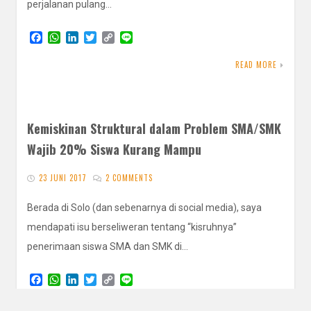
perjalanan pulang…
F
W
L
T
C
L
a
h
i
w
o
i
c
a
n
i
p
n
READ MORE
e
t
k
t
y
e
b
s
e
t
L
o
A
d
e
i
o
p
I
r
n
k
p
n
k
Kemiskinan Struktural dalam Problem SMA/SMK
Wajib 20% Siswa Kurang Mampu
23 JUNI 2017
2 COMMENTS
Berada di Solo (dan sebenarnya di social media), saya
mendapati isu berseliweran tentang “kisruhnya”
penerimaan siswa SMA dan SMK di…
F
W
L
T
C
L
a
h
i
w
o
i
c
a
n
i
p
n
READ MORE