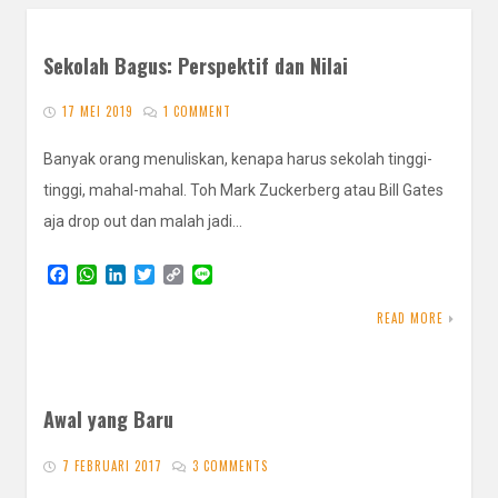
Sekolah Bagus: Perspektif dan Nilai
17 MEI 2019
1 COMMENT
Banyak orang menuliskan, kenapa harus sekolah tinggi-
tinggi, mahal-mahal. Toh Mark Zuckerberg atau Bill Gates
aja drop out dan malah jadi…
F
W
L
T
C
L
a
h
i
w
o
i
c
a
n
i
p
n
READ MORE
e
t
k
t
y
e
b
s
e
t
L
o
A
d
e
i
o
p
I
r
n
k
p
n
k
Awal yang Baru
7 FEBRUARI 2017
3 COMMENTS