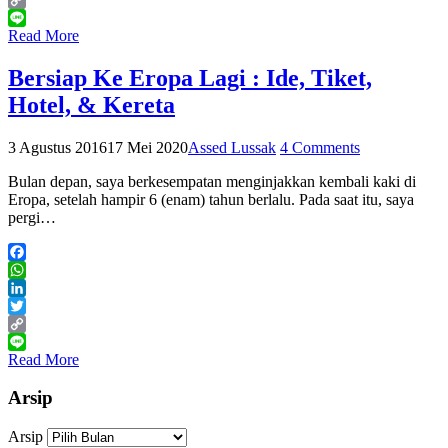
Copy
Link
Line
Read More
Bersiap Ke Eropa Lagi : Ide, Tiket,
Hotel, & Kereta
3 Agustus 2016
17 Mei 2020
Assed Lussak
4 Comments
Bulan depan, saya berkesempatan menginjakkan kembali kaki di
Eropa, setelah hampir 6 (enam) tahun berlalu. Pada saat itu, saya
pergi…
Facebook
WhatsApp
LinkedIn
Twitter
Copy
Link
Line
Read More
Arsip
Arsip