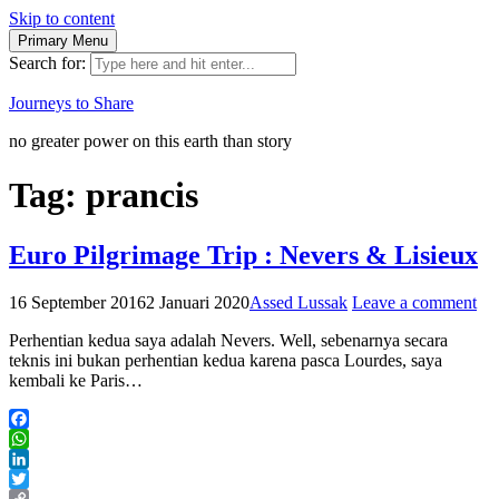
Skip to content
Primary Menu
Search for:
Journeys to Share
no greater power on this earth than story
Tag:
prancis
Euro Pilgrimage Trip : Nevers & Lisieux
16 September 2016
2 Januari 2020
Assed Lussak
Leave a comment
Perhentian kedua saya adalah Nevers. Well, sebenarnya secara
teknis ini bukan perhentian kedua karena pasca Lourdes, saya
kembali ke Paris…
Facebook
WhatsApp
LinkedIn
Twitter