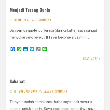
Menjadi Terang Dunia
20 MEI 2017
1 COMMENT
Dari semua quote Ibu Teresa (dari Kalkutta), saya sangat
menyukai yang berikut: If I ever become a Saint — I…
F
W
L
T
C
L
a
h
i
w
o
i
c
a
n
i
p
n
READ MORE
e
t
k
t
y
e
b
s
e
t
L
o
A
d
e
i
o
p
I
r
n
k
p
n
k
Sahabat
19 FEBRUARI 2016
LEAVE A COMMENT
Ternyata sudah hampir satu bulan saya tidak menulis
apapun untuk blog ini. Saya ingat-ingat, sepertinya saya