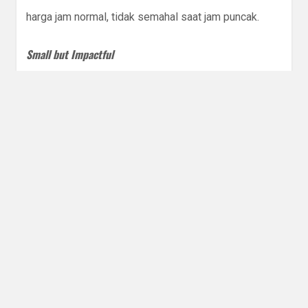
harga jam normal, tidak semahal saat jam puncak.
Small but Impactful
Yang kedua, tim
startup
ini tergolong kecil, hanya
terdapat belasan pegawai, itupun termasuk kedua
founders
teman saya tadi. Total pegawai bahkan tidak
melebihi jumlah tim
marcomm
saya di perusahaan
lama. Adapun tim saya, hanya ada 1 (satu) orang
fresh
graduate
dan 1 (satu) mahasiswa yang sedang
skripsi, namun keduanya berstatus
full-time
. Memang
jauh berbeda, skala pekerjaan tentu berbeda,
adjustment
terhadap melakukan ini itu pun harus