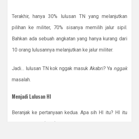
Terakhir, hanya 30% lulusan TN yang melanjutkan
pilihan ke militer, 70% sisanya memilih jalur sipil.
Bahkan ada sebuah angkatan yang hanya kurang dari
10 orang lulusannya melanjutkan ke jalur militer.
Jadi… lulusan TN kok nggak masuk Akabri? Ya
nggak
masalah.
Menjadi Lulusan HI
Beranjak ke pertanyaan kedua. Apa sih HI itu? HI itu
singkatan dari (Ilmu) Hubungan Internasional, sebuah
jurusan yang katanya paling bergengsi di dunia sosial.