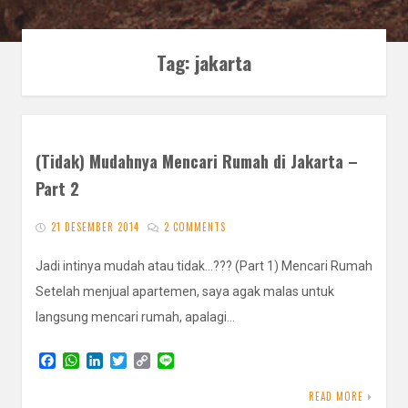
Tag:
jakarta
(Tidak) Mudahnya Mencari Rumah di Jakarta –
Part 2
21 DESEMBER 2014
2 COMMENTS
Jadi intinya mudah atau tidak…??? (Part 1) Mencari Rumah
Setelah menjual apartemen, saya agak malas untuk
langsung mencari rumah, apalagi…
F
W
L
T
C
L
a
h
i
w
o
i
c
a
n
i
p
n
READ MORE