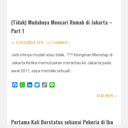
e
t
k
t
y
e
b
s
e
t
L
o
A
d
e
i
o
p
I
r
n
k
p
n
k
(Tidak) Mudahnya Mencari Rumah di Jakarta –
Part 1
21 DESEMBER 2014
1 COMMENT
Jadi intinya mudah atau tidak…??? Keinginan Menetap di
Jakarta Ketika memutuskan merantau ke Jakarta pada
awal 2011, saya memiliki sebuah…
F
W
L
T
C
L
a
h
i
w
o
i
c
a
n
i
p
n
READ MORE
e
t
k
t
y
e
b
s
e
t
L
o
A
d
e
i
o
p
I
r
n
k
p
n
k
Pertama Kali Berstatus sebagai Pekerja di Ibu